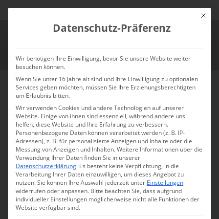
Mit die
Datenschutz-Präferenz
Wir benötigen Ihre Einwilligung, bevor Sie unsere Website weiter
besuchen können.
Wenn Sie unter 16 Jahre alt sind und Ihre Einwilligung zu optionalen
Sonoma Smoked Bourbon:
Services geben möchten, müssen Sie Ihre Erziehungsberechtigten
Kirschholzrauch im Überfluss
um Erlaubnis bitten.
Wir verwenden Cookies und andere Technologien auf unserer
Hallo Whiskey-Freunde, heute werfen wir einen Blick
Website. Einige von ihnen sind essenziell, während andere uns
helfen, diese Website und Ihre Erfahrung zu verbessern.
auf einen Bourbon, der sich durch eine besondere Zutat
Personenbezogene Daten können verarbeitet werden (z. B. IP-
auszeichnet: Rauch. Die Sonoma Distilling Company,
Adressen), z. B. für personalisierte Anzeigen und Inhalte oder die
Messung von Anzeigen und Inhalten.
Weitere Informationen über die
gegründet im Jahr 2010 in Kalifornien, hat sich darauf
Verwendung Ihrer Daten finden Sie in unserer
spezialisiert, handwerklich hergestellte Whiskeys mit
Datenschutzerklärung
.
Es besteht keine Verpflichtung, in die
Verarbeitung Ihrer Daten einzuwilligen, um dieses Angebot zu
einem besonderen Profil zu kreieren. Ihr Portfolio
nutzen.
Sie können Ihre Auswahl jederzeit unter
Einstellungen
umfasst Bourbon, Rye, Smoked Bourbon, Smoked Rye
widerrufen oder anpassen.
Bitte beachten Sie, dass aufgrund
individueller Einstellungen möglicherweise nicht alle Funktionen der
und Wheat Whiskey – allesamt sorgfältig in kleinen
Website verfügbar sind.
Chargen produziert.