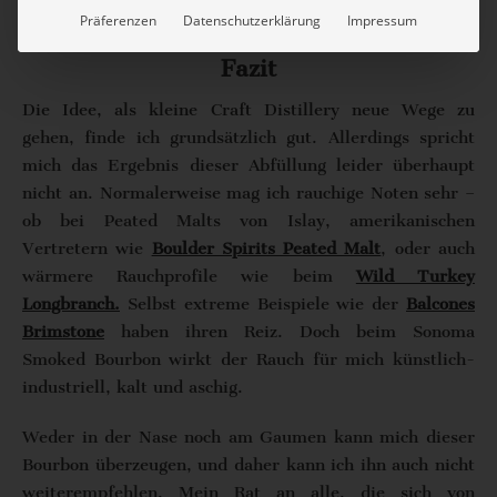
Präferenzen
Datenschutzerklärung
Impressum
Fazit
Die Idee, als kleine Craft Distillery neue Wege zu
gehen, finde ich grundsätzlich gut. Allerdings spricht
mich das Ergebnis dieser Abfüllung leider überhaupt
nicht an. Normalerweise mag ich rauchige Noten sehr –
ob bei Peated Malts von Islay, amerikanischen
Vertretern wie
Boulder Spirits Peated Malt
, oder auch
wärmere Rauchprofile wie beim
Wild Turkey
Longbranch.
Selbst extreme Beispiele wie der
Balcones
Brimstone
haben ihren Reiz. Doch beim Sonoma
Smoked Bourbon wirkt der Rauch für mich künstlich-
industriell, kalt und aschig.
Weder in der Nase noch am Gaumen kann mich dieser
Bourbon überzeugen, und daher kann ich ihn auch nicht
weiterempfehlen. Mein Rat an alle, die sich von