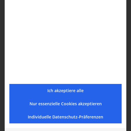
etwas. Hier wird der Rauch angenehmer und nicht mehr
so störend. Allerdings bleibt der Abgang mittellang und
eher unspektakulär.
Preis/Leistung: 3/10
– Mit einem Preis von rund 60€
pro Flasche ist der Sonoma Smoked Bourbon für mich
schlichtweg überteuert. Da mir der Whiskey
geschmacklich nicht zusagt und ich ihn insgesamt als
enttäuschend empfinde, sind 60€ eindeutig zu viel.
Zusammenfassung
Ich akzeptiere alle
Gesamtbewertung:
Kernbewertung:
Story:
Nur essenzielle Cookies akzeptieren
Aromen (Nosing):
Geschmack (Tasting):
Abgang (Finish):
Individuelle Datenschutz-Präferenzen
Preis/Leistung: