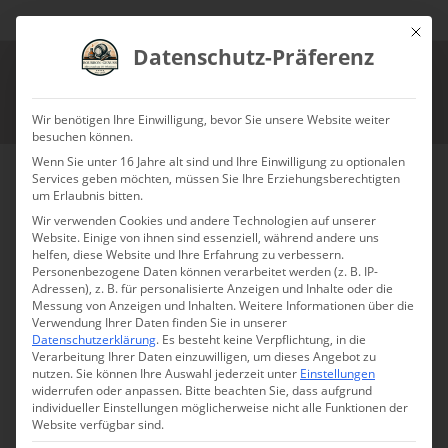
Mit die
Datenschutz-Präferenz
Wir benötigen Ihre Einwilligung, bevor Sie unsere Website weiter
besuchen können.
Wenn Sie unter 16 Jahre alt sind und Ihre Einwilligung zu optionalen
Remember the Maine Cocktail:
Services geben möchten, müssen Sie Ihre Erziehungsberechtigten
Ein Drink mit Rye, Wermut und
um Erlaubnis bitten.
Absinth
Wir verwenden Cookies und andere Technologien auf unserer
Website. Einige von ihnen sind essenziell, während andere uns
helfen, diese Website und Ihre Erfahrung zu verbessern.
Hallo Whiskey-Freunde, heute widmen wir uns einem
Personenbezogene Daten können verarbeitet werden (z. B. IP-
klassischen Cocktail mit einer spannenden Geschichte:
Adressen), z. B. für personalisierte Anzeigen und Inhalte oder die
Messung von Anzeigen und Inhalten.
Weitere Informationen über die
dem Remember the Maine Cocktail. Dieser Drink ist
Verwendung Ihrer Daten finden Sie in unserer
eine raffinierte Mischung aus Rye Whiskey, rotem
Datenschutzerklärung
.
Es besteht keine Verpflichtung, in die
Verarbeitung Ihrer Daten einzuwilligen, um dieses Angebot zu
Wermut, Kirschlikör und einem Hauch Absinth – eine
nutzen.
Sie können Ihre Auswahl jederzeit unter
Einstellungen
Kombination, die Tiefe, Würze und eine leicht süßliche
widerrufen oder anpassen.
Bitte beachten Sie, dass aufgrund
individueller Einstellungen möglicherweise nicht alle Funktionen der
Eleganz vereint.
Website verfügbar sind.