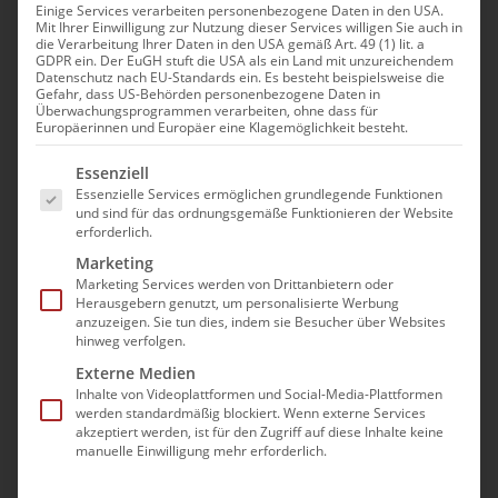
Seinen Namen verdankt der Cocktail einem der
Einige Services verarbeiten personenbezogene Daten in den USA.
Mit Ihrer Einwilligung zur Nutzung dieser Services willigen Sie auch in
aufrührerischsten Momente der US-Geschichte: der
die Verarbeitung Ihrer Daten in den USA gemäß Art. 49 (1) lit. a
GDPR ein. Der EuGH stuft die USA als ein Land mit unzureichendem
Explosion des Kriegsschiffs USS Maine im Hafen von
Datenschutz nach EU-Standards ein. Es besteht beispielsweise die
Havanna im Jahr 1898.
Gefahr, dass US-Behörden personenbezogene Daten in
Überwachungsprogrammen verarbeiten, ohne dass für
Europäerinnen und Europäer eine Klagemöglichkeit besteht.
Der Remember the Maine ist eine faszinierende
Es folgt eine Liste der Service-Gruppen, für die eine Einwilli
Mischung aus
Manhattan
und
Sazerac
– er vereint die
Essenziell
Essenzielle Services ermöglichen grundlegende Funktionen
Würze und den trockenen, herben Wermut des
und sind für das ordnungsgemäße Funktionieren der Website
Manhattan mit der charakteristischen Absinth-Note des
erforderlich.
Sazerac. Der Kirschlikör bringt eine feine fruchtige
Marketing
Note ins Spiel, die den Drink wunderbar ausbalanciert.
Marketing Services werden von Drittanbietern oder
Herausgebern genutzt, um personalisierte Werbung
anzuzeigen. Sie tun dies, indem sie Besucher über Websites
hinweg verfolgen.
Externe Medien
Inhalte von Videoplattformen und Social-Media-Plattformen
werden standardmäßig blockiert. Wenn externe Services
Zutatenliste für den Remember the
akzeptiert werden, ist für den Zugriff auf diese Inhalte keine
Maine Cocktail
manuelle Einwilligung mehr erforderlich.
6 cl Rye Whiskey