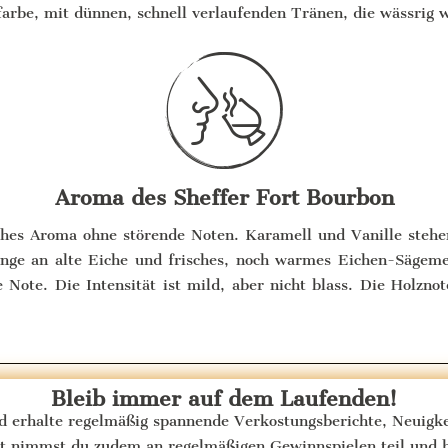
nfarbe, mit dünnen, schnell verlaufenden Tränen, die wässrig 
Aroma des Sheffer Fort Bourbon
aches Aroma ohne störende Noten. Karamell und Vanille stehe
änge an alte Eiche und frisches, noch warmes Eichen-Sägemeh
e Note. Die Intensität ist mild, aber nicht blass. Die Holzn
Bleib immer auf dem Laufenden!
nd erhalte regelmäßig spannende Verkostungsberichte, Neuig
ent nimmst du zudem an regelmäßigen Gewinnspielen teil und 